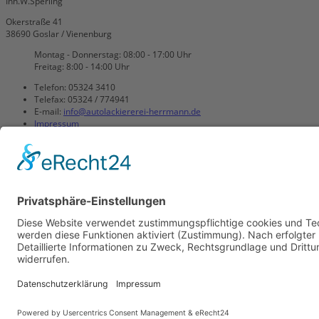
Inh.W.Sperling
Okerstraße 41
38690 Goslar / Vienenburg
Montag - Donnerstag: 08:00 - 17:00 Uhr
Freitag: 8:00 - 14:00 Uhr
Telefon: 05324 3410
Telefax: 05324 / 774941
E-mail:
info@autolackiererei-herrmann.de
Impressum
Sitemap
Datenschutzerklärung
Unsere Leistungen
Smartrepair
Dellendrücken
Autolackierungen
Kunstoffreparatur
Unfallinstandsetzungen
Oldtimer Restauration
Ausbeularbeiten
Motorradlackierungen
Karosseriearbeiten
Felgen Lackierungen
Sandstrahlen
Hol- und Bringdienst
Autoglas
Ankauf von Gebraucht und Unfallfa
Auto Tuning
Feuerverzinkung